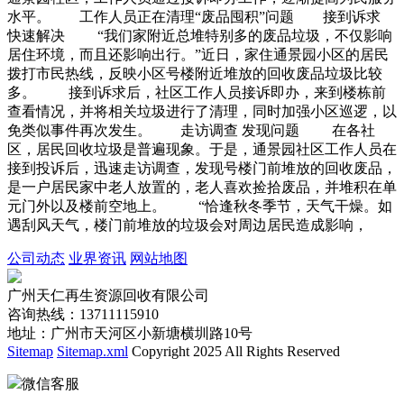
水平。 工作人员正在清理“废品囤积”问题 接到诉求
快速解决 “我们家附近总堆特别多的废品垃圾，不仅影响
居住环境，而且还影响出行。”近日，家住通景园小区的居民
拨打市民热线，反映小区号楼附近堆放的回收废品垃圾比较
多。 接到诉求后，社区工作人员接诉即办，来到楼栋前
查看情况，并将相关垃圾进行了清理，同时加强小区巡逻，以
免类似事件再次发生。 走访调查 发现问题 在各社
区，居民回收垃圾是普遍现象。于是，通景园社区工作人员在
接到投诉后，迅速走访调查，发现号楼门前堆放的回收废品，
是一户居民家中老人放置的，老人喜欢捡拾废品，并堆积在单
元门外以及楼前空地上。 “恰逢秋冬季节，天气干燥。如
遇刮风天气，楼门前堆放的垃圾会对周边居民造成影响，
公司动态
业界资讯
网站地图
广州天仁再生资源回收有限公司
咨询热线：13711115910
地址：广州市天河区小新塘横圳路10号
Sitemap
Sitemap.xml
Copyright 2025 All Rights Reserved
微信客服