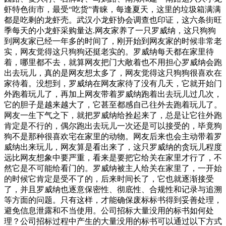
虾特色街市，最受“吃货”青睐，每逢夏天，这里的垃圾箱满满
都是吃剩的龙虾壳。武汉小龙虾协会调查也印证，这六条街旺
季每天的小龙虾采购量达.网友家养了一只罗威纳，这只狗狗
到网友家已经一年多的时间了，刚开始到网友家的时候非常老
实，网友觉得这只狗狗还挺老实的。罗威纳每天都在家里待
着，哪里都不去，就算网友把门大敞着也不用担心罗威纳会跑
出去玩儿，真的是网友想太多了，网友觉得这只狗狗很喜欢在
家待着。没想到，罗威纳在网友家待了没有几天，它就开始门
外跑着玩儿了，再加上网友带着罗威纳跑着出去玩儿过几次，
它的胆子是越来越大了，它甚至都感自己往外去跑着玩儿了。
网友一生下气之下，就把罗威纳给拴起来了，总是让它往外跑
肯定是不行的，偶尔跑出去玩儿一次还是可以接受的，毕竟狗
狗不是那种很喜欢宅在家里的动物。网友后来也会主动带着罗
威纳出来玩儿，网友算是看出来了，这只罗威纳的贪玩儿程度
远比网友想象中要严重，看来是要把它给关在家里才行了，不
然它是不可能给看门的。罗威纳被主人给关在家里了，一开始
的时候它肯定是受不了的，后来时间长了，它也就逐渐接受
了，并且罗威纳也逐意保密性、彻底性、合规性和记录与追溯
等方面的问题。只有这样，才能确保废标标书得到妥善处理，
避免信息泄露和不当使用。公司招标大量没用的标书如何处
理？公司招标过程中产生的大量没用的标书可以通过以下方式