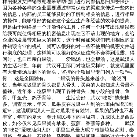
样的报废文件销毁处理来帮助他们进行内部信息的加密保护，
因为各种各样的企业需要通过非常保密的渠道来传递一些内部
的信息，内部的员工能够及时的了解到相关的信息，进行相应
的操作，能够很好的促进这个企业生产和经营的效率的提高。
但是由于网络是一个开源性的工具，任何一个环节出现错误都
给我可能使得相应的机密信息出现在它不该出现的地方，会给
企业的发展带来巨大的损失，这个时候如果我们聘用相应的文
件销毁专业的机构，就可以很好的对一些不使用的机密文件进
行彻底的处理，这样就可以很好的保证信息不会得到泄露。得
闲时，也自己亲自煨汤。 爱喝汤，也会煨汤，这是武汉人
的生活习惯。年前，武汉环卫部门对垃圾采样时，就发现里面
有大量煨汤后剩下的骨头，监控的个项目里专门列入一项“毛
骨”，这是全国独有。 “煨汤的骨头越来越小。”喻晓回
忆，当年垃圾里的骨头都是大骨头，买菜的人都知道大骨最不
值钱。近年来，垃圾里出现了各种骨头，如小段的排骨、鱼
骨、甲鱼壳、鸽子骨等。 生活变好，武汉“吃货”越来越
多。调查显示，年来，瓜果皮在垃圾中占到的比重由%增加到
近%，这说明武汉人一直对瓜果情有独钟。瓜果的品种也不断
丰富，年前的夏天，翻开居民楼下的垃圾箱，九成以上是西瓜
皮，如今仅常见瓜果就有苹果、菠萝、香蕉等多种。 武汉
的“吃货”爱吃油焖大虾，哪里生意最火呢？根据垃圾监测，秦
园路、复兴村、石牌岭、马鹦路、南湖和建一南路这六大小龙