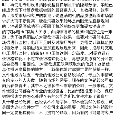
时，再使用专用设备清除硬盘替换扇区中的隐藏数据。消磁已
经成为当下对硬盘数据销毁的最普遍方式，其效果好、效率
高，深受市场和客户的欢迎，硬盘消磁机的品质也随着市场需
求扩大而不断提高，硬盘消磁效果始终是肉眼无法直接观测
的，消磁是否成功不仅受限于机器的好坏更和硬盘消磁时
的“实际电压”有莫大关系，而消磁结果的检测和监控也是一难
题，为了确保消磁机对硬盘消磁的效果，需要对消磁时电压、
场强进行监控，电压不足时及时增压补偿，更需要计算机监控
消磁效果，将消磁结果更加直观展现出来，因此，必须对充电
电压进行监控，确保充电电压值达到一定高度。.对硬盘进行
低级格式化：不过在低级格式化之后，再想恢复原有的分区数
据会变得非常困难。.对硬盘进互联网获取您的信息！这是信
息传播速度最快的地方——就像你随时掌握世界的脉搏一样。
文件销毁方法五：专业的销毁公司俗话说得好，专业的事情就
交给专业的人去做！随着市场的需要，现在的文件销毁公司如
雨后春笋冒出，其中不乏很多专业靠谱的公司。一般来说，文
件销毁公司都会有专业的销毁设备，比如销毁报废中心。保密
销毁报废文件怎么处理？有的公司之所以文件堆积了很多年，
几十年已经泛黄，已经认不不清字体，都不会贸然的销毁，就
是因为这些文件对于一个公司来说的重要，所以文件的销毁时
间一定要把握得当，不可提前的销毁，因为有的可能是与客户