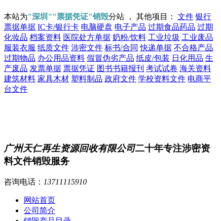
本站为
"深圳""票据凭证"销毁
分站 ， 其他项目：
文件
银行
票据单据
IC卡/银行卡
电脑硬盘
电子产品
过期食品药品
过期
化妆品
档案资料
医院处方单据
奶粉/饮料
工业垃圾
工业废品
服装衣服
纸质文件
涉密文件
标书/合同
快递单据
不合格产品
过期物品
办公用品资料
假冒伪劣产品
纸皮/包装
日化用品
生
产废品
发票单据
票据凭证
图书书籍报刊
考试试卷
海关资料
建筑材料
家具木材
塑料制品
政府文件
学校资料文件
电商平
台文件
广州天仁再生资源回收有限公司
二十年专注涉密资
料文件销毁服务
咨询电话：
13711115910
网站首页
公司简介
销毁产品目录