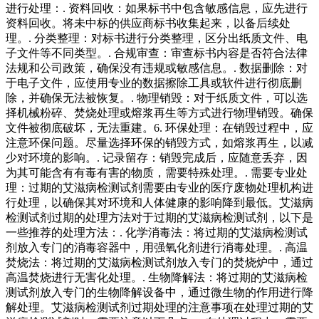
进行处理：. 资料回收：如果标书中包含敏感信息，应先进行
资料回收。将未中标的供应商标书收集起来，以备后续处
理。. 分类整理：对标书进行分类整理，区分出纸质文件、电
子文件等不同类型。. 合规审查：审查标书内容是否符合法律
法规和公司政策，确保没有违规或敏感信息。. 数据删除：对
于电子文件，应使用专业的数据擦除工具或软件进行彻底删
除，并确保无法被恢复。. 物理销毁：对于纸质文件，可以选
择机械粉碎、焚烧处理或熔浆再生等方式进行物理销毁。确保
文件被彻底破坏，无法重建。6. 环保处理：在销毁过程中，应
注意环保问题。尽量选择环保的销毁方式，如熔浆再生，以减
少对环境的影响。. 记录留存：销毁完成后，应随意丢弃，因
为其可能含有有毒有害的物质，需要特殊处理。. 需要专业处
理：过期的艾滋病检测试剂需要由专业的医疗废物处理机构进
行处理，以确保其对环境和人体健康的影响降到最低。艾滋病
检测试剂过期的处理方法对于过期的艾滋病检测试剂，以下是
一些推荐的处理方法：. 化学消毒法：将过期的艾滋病检测试
剂放入专门的消毒容器中，用强氧化剂进行消毒处理。. 高温
焚烧法：将过期的艾滋病检测试剂放入专门的焚烧炉中，通过
高温焚烧进行无害化处理。. 生物降解法：将过期的艾滋病检
测试剂放入专门的生物降解设备中，通过微生物的作用进行降
解处理。艾滋病检测试剂过期处理的注意事项在处理过期的艾