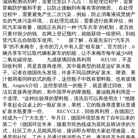
滋病检测试剂时，需要注意以下几点：. 在处理过程中，需要
穿戴防护服和手套，以防止接触到有毒有害的物质。. 在处理
过程中，需要避免产生二次污染，例如，防止消毒液或焚烧产
生的气体污染环境。. 在处理完成后，需要进行效果评估，例
民汽车保有量，德国正在风行一种‘汽车共享’的机制，老百姓
只要付很少的钱、在网上登记预约，就能获得一组密码，到租
赁汽车点自助取车使用。” 据了解，在最先实行“汽车共
享”的不来梅市，全市的万人中有人是“租车族”，官方统计，6
辆共享车可以取代辆私家车的职能，让不来梅市每年减少6吨
二氧化碳排放。 九成玻璃回收再利用 REUSE，不是
回收利用，而是直接再使用。其中最典型的就是这矿泉水瓶
子。记者在德国街头发现，许多不同品牌的矿泉水、啤酒、果
汁都用着同样款式的瓶子，这些瓶子中既有塑料瓶、也有玻璃
瓶。Angrick介绍，这些形状统一的瓶子，就是通过回收、清
洁后直接再使用的，和中国早年的啤酒瓶、酱油瓶再利用是一
个道理。“这种比较厚的塑料瓶，清洗后可以再使用次！”他随
手拿起会议桌上的一瓶矿泉水，果然，它的瓶身厚度要比普通
矿泉水瓶要厚一些。 RECYCLE，回收再利用，在德国已
经成为一门“大生意”。年月日，德国环境部发布了自年以来的
第二个《德国环近年来，随着市民热线成为居民反映诉求的方
式，社区工作人员闻风而动，接诉即办帮助大家处理难题，在
通景园社区，工作人员通过接诉即办工作，逐渐提高为民服务