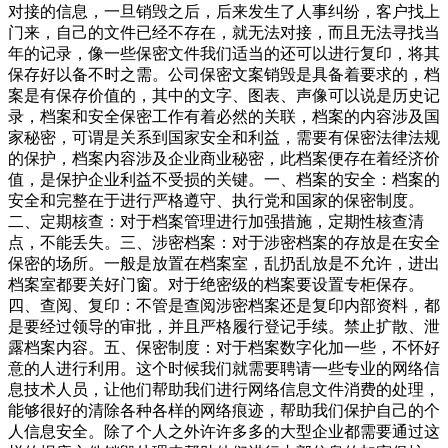
对接的信息，一旦销毁之后，后来发生了人事纠纷，客户找上
门来，自己的文件已经不存在，就无法对接，而且无法寻找当
年的记录，像一些保密文件我们适当的还可以进行复印，将其
保存好以备不时之需。公司保密文案销毁是具备着要求的，档
案是有保存价值的，其中的文字、图表、声像可以说是历史记
录，档案和安全保密工作有着必然的关联，档案的内容涉及国
家秘密，可谓是关系到国家安全和利益，需要有保密法律法规
的保护，档案内容涉及企业商业秘密，此档案便存在着经济价
值，是保护企业利益不受损的关键。一、档案的安全：档案的
安全和完整在于进行严格遵守、执行党和国家的保密制度。
二、定期核查：对于档案管理进行加强措施，定期性核查清
点，不能丢失。三、涉密档案：对于涉密档案的存放是在安全
保密的场所。一般是放置在档案室，乱扔乱放是不允许，进出
档案室都要关好门窗。对于绝密级的档案要设置专柜保存。
四、查阅、复印：不管是查阅涉密档案还是复印内部资料，都
是要经过领导的审批，并且严格履行登记手续。禁止扩散、泄
露档案内容。五、保密制度：对于档案数字化加一些，不怀好
意的人进行利用。这个时候我们就需要聘请一些专业的网络信
息技术人员，让他们帮助我们进行网络信息文件消费的处理，
能够很好的清除各种各样的网络痕迹，帮助我们保护自己的个
人信息安全。除了个人之外许许多多的大型企业都需要通过这